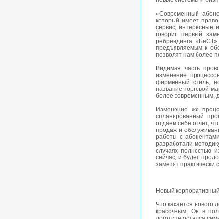
новые системы и бизн
«Современный абоне
который имеет право
сервис, интересные 
говорит первый зам
ребрендинга «БеСТ» 
предъявляемым к обс
позволят нам более п
Видимая часть пров
изменение процессо
фирменный стиль, н
название торговой ма
более современным, 
Изменение же проце
спланированный проц
отдаем себе отчет, чт
продаж и обслуживани
работы с абонентами
разработали методику
случаях полностью и
сейчас, и будет прод
заметят практически с
Новый корпоративный 
Что касается нового 
красочным. Он в по
логотипе остался симв