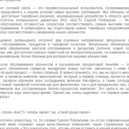
ес-процессы.
нт сотовой связи — это профессиональный пользователь телекоммуника
 предъявлять к нашим услугам самые высокие требования. Мы обязаны о
и доступные тарифные решения, инновационные разработки в области доп
еститель генерального директора ЗАО «БеСТ» Сергей Поблагуев. — Р
обусловлено готовностью оператора соответствовать самым высоким тр
луживанию. К ребрендингу мы подготовили новые тарифные предложения
олно соответствовать ожиданиям наших абонентов.
одимого ребрендинга затронет два основных направления: визуальное 
в обслуживания, продуктов и тарифной политики. Визуальное обновлен
овое оформление центров обслуживания и дилерских салонов, новый ло
рки, уже достаточно хорошо известной на белорусском рынке, но изменили са
динамичным, более близким для восприятия нашими абонентами.
ссов обслуживания абонентов и расширение продуктовой линейки — эт
есс обновления сервисов, внедрения новых систем, связанных с ними 
о второй процесс — более сложный. И важно понимать, что, мы не просто ме
я, а провели комплекс мероприятий, который, в первую очередь, касается
: провели обучение всех сотрудников, включая бэк-офисы, а также сотруд
 новой тарифной политики как для физических, так и для юридических лиц, 
зменили все составляющие бизнес-процессов компании. Это работа не од
олжаться еще некоторое время. Однако мы очень надеемся, что первые из
разу».
слоган «БеСТ» теперь звучит так: «Свой среди своих».
логотипа оператора, то, по словам Сергея Поблагуева, он «стал современным
лной мере отражает наши качественные изменения, наши стремления ид
ол лошади. «Это показатель того, что мы хотим оставить в нашей компании 