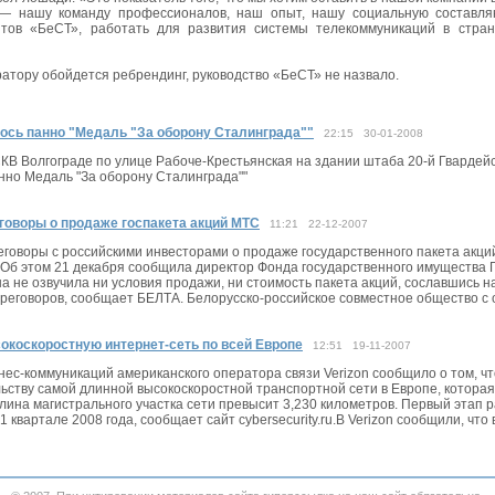
 — нашу команду профессионалов, наш опыт, нашу социальную составл
тов «БеСТ», работать для развития системы телекоммуникаций в стра
ратору обойдется ребрендинг, руководство «БеСТ» не назвало.
ось панно "Медаль "За оборону Сталинграда""
22:15 30-01-2008
СКВ Волгограде по улице Рабоче-Крестьянская на здании штаба 20-й Гвардей
нно Медаль "За оборону Сталинграда""
говоры о продаже госпакета акций МТС
11:21 22-12-2007
еговоры с российскими инвесторами о продаже государственного пакета ак
Об этом 21 декабря сообщила директор Фонда государственного имущества
 не озвучила ни условия продажи, ни стоимость пакета акций, сославшись на
ереговоров, сообщает БЕЛТА. Белорусско-российское совместное общество с
сокоскоростную интернет-сеть по всей Европе
12:51 19-11-2007
ес-коммуникаций американского оператора связи Verizon сообщило о том, ч
льству самой длинной высокоскоростной транспортной сети в Европе, которая
Длина магистрального участка сети превысит 3,230 километров. Первый этап 
1 квартале 2008 года, сообщает сайт cybersecurity.ru.В Verizon сообщили, что