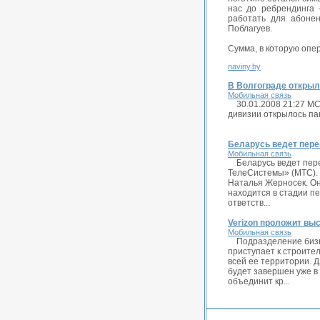
нас до ребрендинга
работать для абонен
Поблагуев.
Сумма, в которую опе
naviny.by
В Волгограде открыл
Мобильная связь
30.01.2008 21:27 М
дивизии открылось па
Беларусь ведет пере
Мобильная связь
Беларусь ведет пер
ТелеСистемы» (МТС). 
Наталья Жерносек. Она
находится в стадии п
ответств...
Verizon проложит вы
Мобильная связь
Подразделение бизн
приступает к строите
всей ее территории. 
будет завершен уже в 
объединит кр...