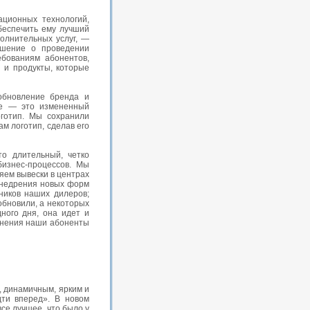
ционных технологий,
беспечить ему лучший
олнительных услуг, —
ешение о проведении
ебованиям абонентов,
 и продукты, которые
обновление бренда и
ие — это измененный
готип. Мы сохранили
м логотип, сделав его
о длительный, четко
бизнес-процессов. Мы
няем вывески в центрах
 внедрения новых форм
ников наших дилеров;
обновили, а некоторых
ного дня, она идет и
менения наши абоненты
, динамичным, ярким и
ти вперед». В новом
все лучшее, что было у