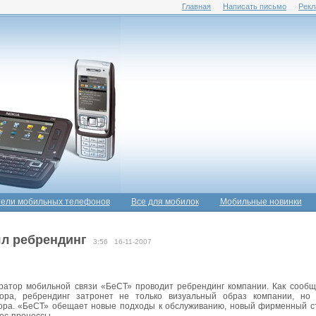
Главная
Написать письмо
Рекл
ели мобильных телефонов
Все для мобилок
Мобильные новинки
ял ребрендинг
3:56 16-11-2007
ратор мобильной связи «БеСТ» проводит ребрендинг компании. Как сооб
тора, ребрендинг затронет не только визуальный образ компании, но
ора. «БеСТ» обещает новые подходы к обслуживанию, новый фирменный ст