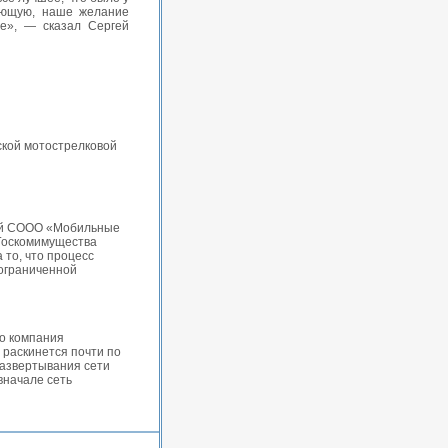
яющую, наше желание
не», — сказал Сергей
ской мотострелковой
ций СООО «Мобильные
 Госкомимущества
 то, что процесс
 ограниченной
то компания
 раскинется почти по
развертывания сети
 вначале сеть